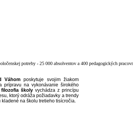
e spoločenskej potreby - 25 000 absolventov a 400 pedagogických pracov
ad Váhom
poskytuje svojim žiakom
a prípravu na vykonávanie širokého
filozofia školy
vychádza z princípu
su, ktorý odráža požiadavky a trendy
kladené na školu tretieho tisícročia.