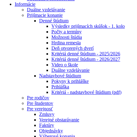
Informácie
Duálne vzdelávanie
Prijímacie konanie
Denné štúdium
Výsledky prijímacích skúšok - 1. kolo
Počty a termíny
Možnosti štúdia
Hrdina remesla
Deň otvorených dverí
Kritériá denné štúdium - 2025/2026
Kritériá denné štúdium - 2026/2027
Video o škole
Duálne vzdelávanie
Nadstavbové štúdium
Pokyny k prihláške
Prihláška
Kritériá - nadstavbové štúdium (pdf)
Pre rodičov
Pre študentov
Pre verejnosť
Zmluvy
Verejné obstarávanie
Faktúry
Objednávky
Výberové konania