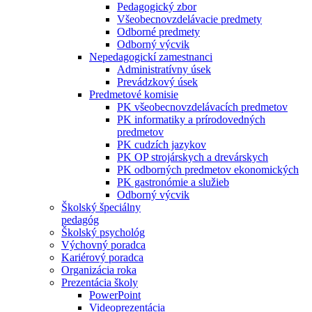
Pedagogický zbor
Všeobecnovzdelávacie predmety
Odborné predmety
Odborný výcvik
Nepedagogickí zamestnanci
Administratívny úsek
Prevádzkový úsek
Predmetové komisie
PK všeobecnovzdelávacích predmetov
PK informatiky a prírodovedných
predmetov
PK cudzích jazykov
PK OP strojárskych a drevárskych
PK odborných predmetov ekonomických
PK gastronómie a služieb
Odborný výcvik
Školský špeciálny
pedagóg
Školský psychológ
Výchovný poradca
Kariérový poradca
Organizácia roka
Prezentácia školy
PowerPoint
Videoprezentácia