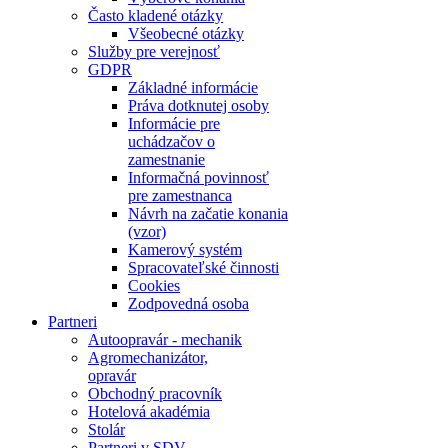
Často kladené otázky
Všeobecné otázky
Služby pre verejnosť
GDPR
Základné informácie
Práva dotknutej osoby
Informácie pre
uchádzačov o
zamestnanie
Informačná povinnosť
pre zamestnanca
Návrh na začatie konania
(vzor)
Kamerový systém
Spracovateľské činnosti
Cookies
Zodpovedná osoba
Partneri
Autoopravár - mechanik
Agromechanizátor,
opravár
Obchodný pracovník
Hotelová akadémia
Stolár
Partneri v SDV