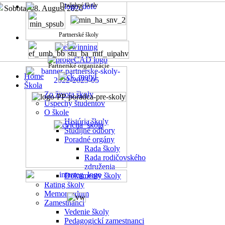
Družobné školy
Sobota, 08. August 2026
Partnerské školy
Partnerské organizácie
Home
Škola
Zo života školy
Úspechy študentov
O škole
História školy
Študijné odbory
Poradné orgány
Rada školy
Rada rodičovského
združenia
Dokumenty školy
Rating školy
Memorandum
Zamestnanci
Vedenie školy
Pedagogickí zamestnanci