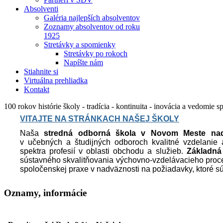
Absolventi
Galéria najlepších absolventov
Zoznamy absolventov od roku
1925
Stretávky a spomienky
Stretávky po rokoch
Napíšte nám
Stiahnite si
Virtuálna prehliadka
Kontakt
100 rokov histórie školy - tradícia - kontinuita - inovácia a vedomi
VITAJTE NA STRÁNKACH NAŠEJ ŠKOLY
Naša
stredná odborná škola v Novom Meste n
v učebných a študijných odboroch kvalitné vzdelanie 
spektra profesií v oblasti obchodu a služieb.
Základná 
sústavného skvalitňovania výchovno-vzdelávacieho proce
spoločenskej praxe v nadväznosti na požiadavky, ktoré sú 
Oznamy,
informácie