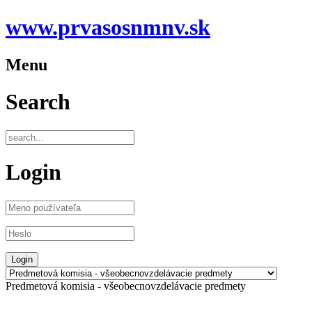
www.prvasosnmnv.sk
Menu
Search
Login
Predmetová komisia - všeobecnovzdelávacie predmety