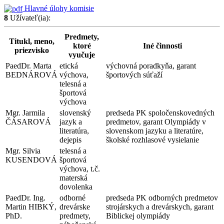
Hlavné úlohy komisie
8
Užívateľ(ia):
Predmety,
Titukl, meno,
ktoré
Iné činnosti
priezvisko
vyučuje
PaedDr. Marta
etická
výchovná poradkyňa, garant
BEDNÁROVÁ
výchova,
športových súťaží
telesná a
športová
výchova
Mgr. Jarmila
slovenský
predseda PK spoločenskovedných
ČÁSAROVÁ
jazyk a
predmetov, garant Olympiády v
literatúra,
slovenskom jazyku a literatúre,
dejepis
školské rozhlasové vysielanie
Mgr. Silvia
telesná a
KUSENDOVÁ
športová
výchova, t.č.
materská
dovolenka
PaedDr. Ing.
odborné
predseda PK odborných predmetov
Martin HIBKÝ,
drevárske
strojárskych a drevárskych, garant
PhD.
predmety,
Biblickej olympiády