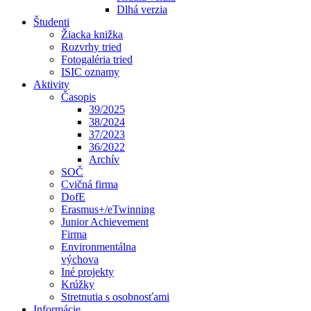
Dlhá verzia
Študenti
Žiacka knižka
Rozvrhy tried
Fotogaléria tried
ISIC oznamy
Aktivity
Časopis
39/2025
38/2024
37/2023
36/2022
Archív
SOČ
Cvičná firma
DofE
Erasmus+/eTwinning
Junior Achievement
Firma
Environmentálna
výchova
Iné projekty
Krúžky
Stretnutia s osobnosťami
Informácie