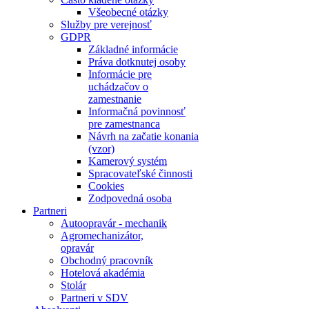
Všeobecné otázky
Služby pre verejnosť
GDPR
Základné informácie
Práva dotknutej osoby
Informácie pre
uchádzačov o
zamestnanie
Informačná povinnosť
pre zamestnanca
Návrh na začatie konania
(vzor)
Kamerový systém
Spracovateľské činnosti
Cookies
Zodpovedná osoba
Partneri
Autoopravár - mechanik
Agromechanizátor,
opravár
Obchodný pracovník
Hotelová akadémia
Stolár
Partneri v SDV