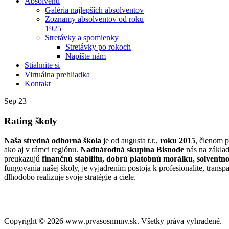
Absolventi
Galéria najlepších absolventov
Zoznamy absolventov od roku
1925
Stretávky a spomienky
Stretávky po rokoch
Napíšte nám
Stiahnite si
Virtuálna prehliadka
Kontakt
Sep
23
Rating školy
Naša stredná odborná škola
je od augusta t.r.,
roku 2015
, členom p
ako aj v rámci regiónu.
Nadnárodná skupina Bisnode
nás na základ
preukazujú
finančnú stabilitu, dobrú platobnú morálku, solventno
fungovania našej školy, je vyjadrením postoja k profesionalite, trans
dlhodobo realizuje svoje stratégie a ciele.
Copyright © 2026 www.prvasosnmnv.sk. Všetky práva vyhradené.