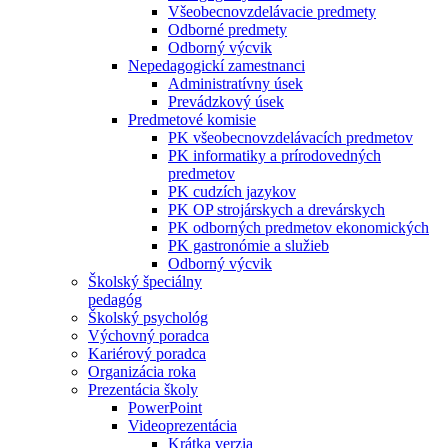
Všeobecnovzdelávacie predmety
Odborné predmety
Odborný výcvik
Nepedagogickí zamestnanci
Administratívny úsek
Prevádzkový úsek
Predmetové komisie
PK všeobecnovzdelávacích predmetov
PK informatiky a prírodovedných
predmetov
PK cudzích jazykov
PK OP strojárskych a drevárskych
PK odborných predmetov ekonomických
PK gastronómie a služieb
Odborný výcvik
Školský špeciálny
pedagóg
Školský psychológ
Výchovný poradca
Kariérový poradca
Organizácia roka
Prezentácia školy
PowerPoint
Videoprezentácia
Krátka verzia