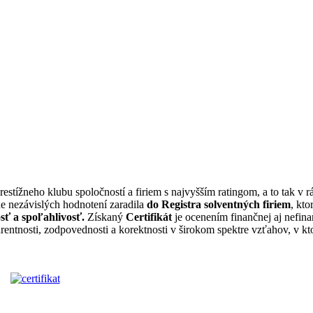
restížneho klubu spoločností a firiem s najvyšším ratingom, a to tak v r
e nezávislých hodnotení zaradila
do
Registra solventných firiem
, kt
sť a spoľahlivosť.
Získaný
Certifikát
je ocenením finančnej aj nefina
parentnosti, zodpovednosti a korektnosti v širokom spektre vzťahov, v kt