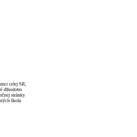
ámci celej SR,
oré dlhodobo
nčnej stránky
orých škola