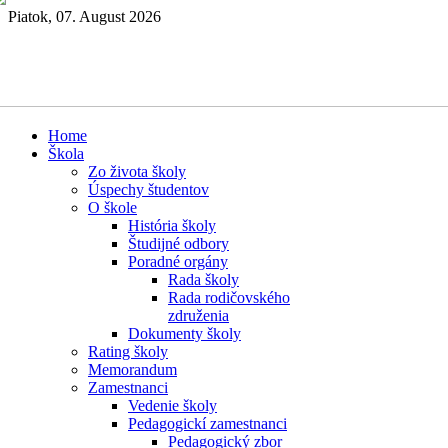
Piatok, 07. August 2026
Home
Škola
Zo života školy
Úspechy študentov
O škole
História školy
Študijné odbory
Poradné orgány
Rada školy
Rada rodičovského
združenia
Dokumenty školy
Rating školy
Memorandum
Zamestnanci
Vedenie školy
Pedagogickí zamestnanci
Pedagogický zbor