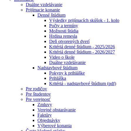
Duálne vzdelávanie
Prijímacie konanie
Denné štúdium
Výsledky prijímacích skúšok - 1. kolo
Počty a termíny
Možnosti štúdia
Hrdina remesla
Deň otvorených dverí
Kritériá denné štúdium - 2025/2026
Kritériá denné štúdium - 2026/2027
Video o škole
Duálne vzdelávanie
Nadstavbové štúdium
Pokyny k prihláške
Prihláška
Kritériá - nadstavbové štúdium (pdf)
Pre rodičov
Pre študentov
Pre verejnosť
Zmluvy
Verejné obstarávanie
Faktúry
Objednávky
Výberové konania
Často kladené otázky