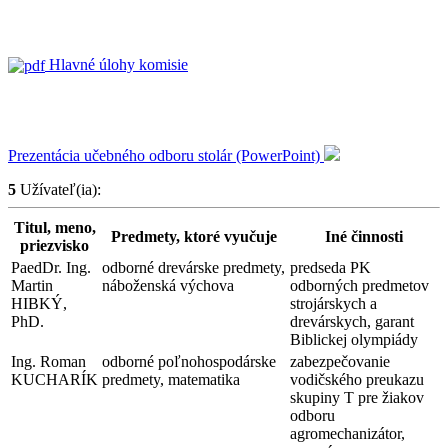
Hlavné úlohy komisie
Prezentácia učebného odboru stolár (PowerPoint)
5
Užívateľ(ia):
Titul, meno,
Predmety, ktoré vyučuje
Iné činnosti
priezvisko
PaedDr. Ing.
odborné drevárske predmety,
predseda PK
Martin
náboženská výchova
odborných predmetov
HIBKÝ,
strojárskych a
PhD.
drevárskych, garant
Biblickej olympiády
Ing. Roman
odborné poľnohospodárske
zabezpečovanie
KUCHARÍK
predmety, matematika
vodičského preukazu
skupiny T pre žiakov
odboru
agromechanizátor,