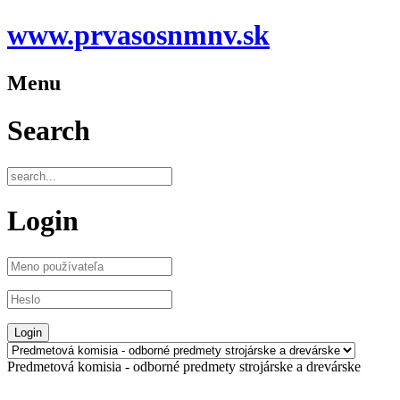
www.prvasosnmnv.sk
Menu
Search
Login
Predmetová komisia - odborné predmety strojárske a drevárske